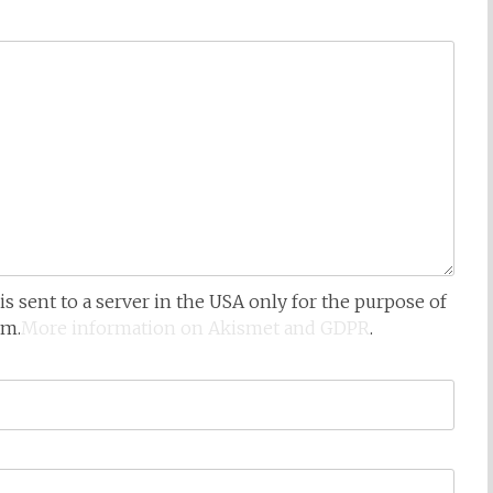
is sent to a server in the USA only for the purpose of
am.
More information on Akismet and GDPR
.