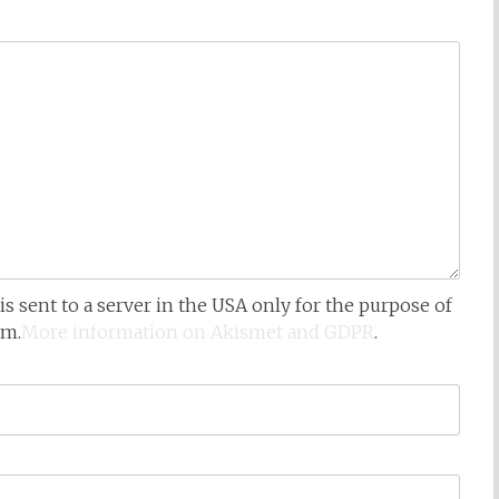
is sent to a server in the USA only for the purpose of
am.
More information on Akismet and GDPR
.